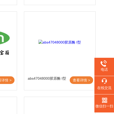
电话
abs47048000胶原酶 I型
看详情 >
查看详情 >
在线交流
微信扫一扫