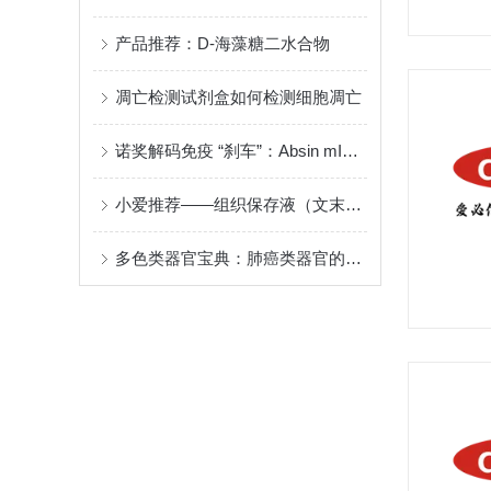
产品推荐：D-海藻糖二水合物
凋亡检测试剂盒如何检测细胞凋亡
诺奖解码免疫 “刹车”：Absin mIHC服务赋能Treg细胞研究新突破
小爱推荐——组织保存液（文末附惊喜彩蛋）
多色类器官宝典：肺癌类器官的培养与多色鉴定