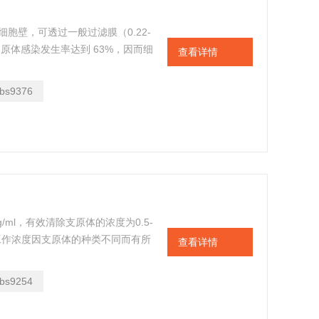
无细胞壁，可透过一般过滤膜（0.22-
支原体感染发生率达到 63%，因而细
查看详情
题。
bs9376
μg/ml，有效清除支原体的浓度为0.5-
具体的工作浓度因支原体的种类不同而有所
查看详情
染时需自行摸索适当的工作浓度。
bs9254