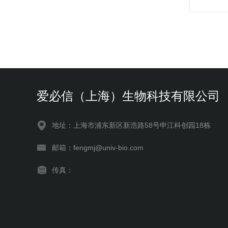
爱必信（上海）生物科技有限公司
地址：上海市浦东新区新浩路58号申江科创园18栋
邮箱：fengmj@univ-bio.com
传真：