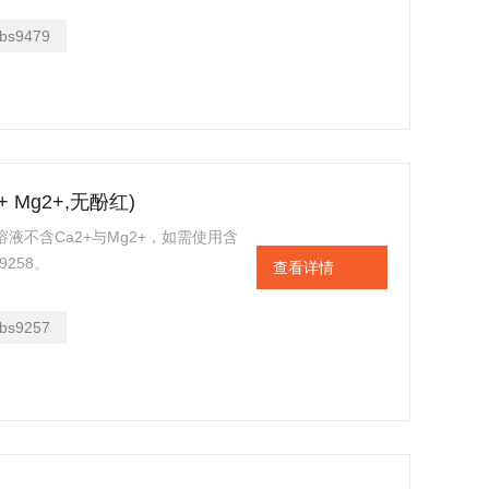
bs9479
+ Mg2+,无酚红)
)：溶液不含Ca2+与Mg2+，如需使用含
9258。
查看详情
bs9257