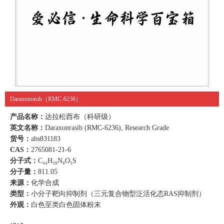
Daraxonrasib（RMC-6236）
产品名称：
达拉松西布（科研级）
英文名称：
Daraxonrasib (RMC-6236), Research Grade
货号：
abs831183
CAS：
2765081-21-6
分子式：
C₄₄H₅₈N₈O₅S
分子量：
811.05
来源：
化学合成
类型：
小分子靶向抑制剂（三元复合物型泛活化态RAS抑制剂）
外观：
白色至类白色固体粉末