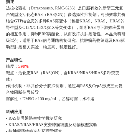
描述
达拉松西布（Daraxonrasib, RMC-6236）是口服有效的新型三元复
合物型泛活化态RAS（RAS(ON)）多选择性抑制剂，可强效非共价
结合GTP结合态的多种RAS突变体（包括KRAS、NRAS、HRAS的
野生型及G12X/G13X/Q61X等突变体），阻断RAS与下游效应蛋白
的相互作用，抑制ERK磷酸化，从而发挥抗肿瘤活性。本品为科研
级试剂，适用于RAS信号通路机制研究、抗肿瘤药物筛选及RAS驱
动型肿瘤相关实验，纯度高、稳定性好。
产品特性
纯度：
≥98%
靶点：活化态RAS（RAS(ON)，含KRAS/NRAS/HRAS多种突变
体）
作用机制：非共价分子胶抑制剂，通过与RAS及CypA形成三元复
合物阻断信号传导
溶解性：DMSO ≥100 mg/mL，乙醇可溶，水不溶
科研应用
• RAS信号通路生物学机制研究
• KRAS/NRAS/HRAS突变肿瘤细胞及动物模型实验
• 抗肿瘤药物筛选与药理学研究