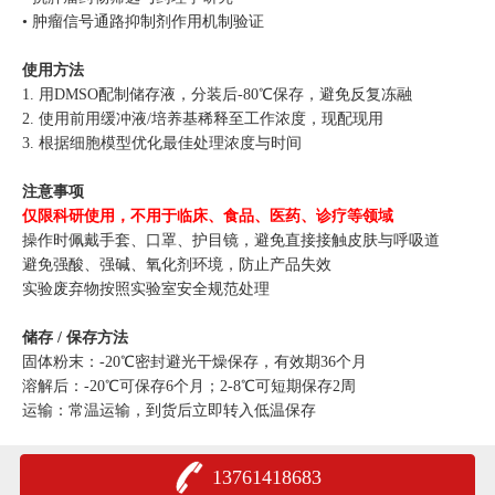
• 肿瘤信号通路抑制剂作用机制验证
使用方法
1. 用DMSO配制储存液，分装后-80℃保存，避免反复冻融
2. 使用前用缓冲液/培养基稀释至工作浓度，现配现用
3. 根据细胞模型优化最佳处理浓度与时间
注意事项
仅限科研使用，不用于临床、食品、医药、诊疗等领域
操作时佩戴手套、口罩、护目镜，避免直接接触皮肤与呼吸道
避免强酸、强碱、氧化剂环境，防止产品失效
实验废弃物按照实验室安全规范处理
储存 / 保存方法
固体粉末：-20℃密封避光干燥保存，有效期36个月
溶解后：-20℃可保存6个月；2-8℃可短期保存2周
运输：常温运输，到货后立即转入低温保存
13761418683