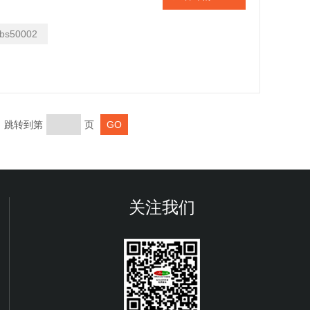
发光液、蛋白marker、激动剂、抑
....
bs50002
页 跳转到第
页
关注我们