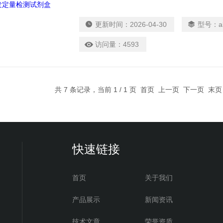
种）、抗体（10万种）、细胞因子、二抗、ECL
制剂、凋亡试剂盒、BSA、动植物提取剂、蛋白酶K
更新时间：
2026-04-30
型号：
a
访问量：
4593
共 7 条记录，当前 1 / 1 页 首页 上一页 下一页 末
快速链接
首页
关于我们
产品展示
新闻资讯
技术文章
荣誉资质