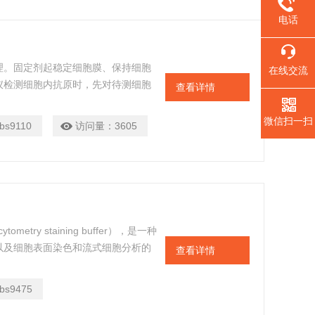
电话
理。固定剂起稳定细胞膜、保持细胞
在线交流
仪检测细胞内抗原时，先对待测细胞
查看详情
测试剂，孵育一定时间后即可上机分
大程度提供信噪比。
微信扫一扫
bs9110
访问量：
3605
try staining buffer），是一种
以及细胞表面染色和流式细胞分析的
查看详情
bs9475