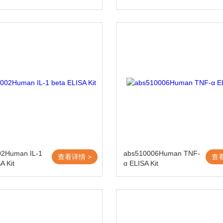
02Human IL-1
abs510006Human TNF-
查看详情 >
查
A Kit
α ELISA Kit