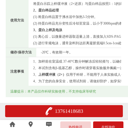
将蛋白示踪上样缓冲液（2×还原）与蛋白样品按照1：1的比例
2、蛋白样品处理
(1) 将蛋白样品置于沸水浴中加热3-5分钟。
使用方法
(2) 待蛋白样品充分变性后冷却至室温，以小于3000rpm的条件
3、蛋白上样及电泳
(1) 离心后，以微量进样器取适量上清，直接加入SDS-PAGE
(2) 进行常规电泳，通常染料到达距离凝胶底端0.5cm-1cm处
储存/保存方法
-20℃，有效期一年。
1、加样前在室温或 37-40°C数分钟解冻后轻轻摇匀，以确保
2、本试剂含有β-巯基乙醇，操作时请穿着实验服并佩戴一次性
注意事项
3、
上样缓冲液（2×）
仅用于科研，不能用于人体实验或人体治
4、为了您的自身安全，使用试剂前，请做好防护，如穿实验服
温馨提示：本产品仅作科研实验使用，不支持临床等研究
13761418683
热线电话
在线询价