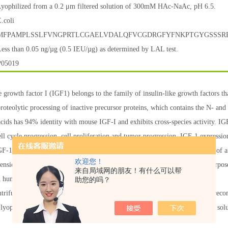
Lyophilized from a 0.2 μm filtered solution of 300mM HAc-NaAc, pH 6.5.
.coli
MFPAMPLSSLFVNGPRTLCGAELVDALQFVCGDRGFYFNKPTGYGSSSR
ess than 0.05 ng/µg (0.5 IEU/µg) as determined by LAL test.
P05019
ke growth factor I (IGF1) belongs to the family of insulin-like growth factors t
proteolytic processing of inactive precursor proteins, which contains the N- a
cids has 94% identity with mouse IGF-I and exhibits cross-species activity. IG
cell cycle progression, cell proliferation and tumor progression. IGF-1 express
GF-1 comprising the complete human IGF-1 sequence with the substitution of an
欢迎您！
tension peptide at the N terminus. R3 IGF-1 has been produced with the purpose 
来自局域网的朋友！有什么可以帮
n human IGF-I in vitro.
助您的吗？
trifuge tubes before opening. Do not mix by vortex or pipetting. It is not rec
e lyophilized protein in 500mM Acetic Acid. Please aliquot the reconstituted sol