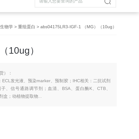
生物学
>
重组蛋白
> abs04175LR3-IGF-1 （MG）（10ug）
）（10ug）
货）：
CL发光液、预染marker、预制胶；IHC相关：二抗试剂
胞因子、信号通路调节剂；血清、BSA、蛋白酶K、CTB、
剂盒；动植物提取物...