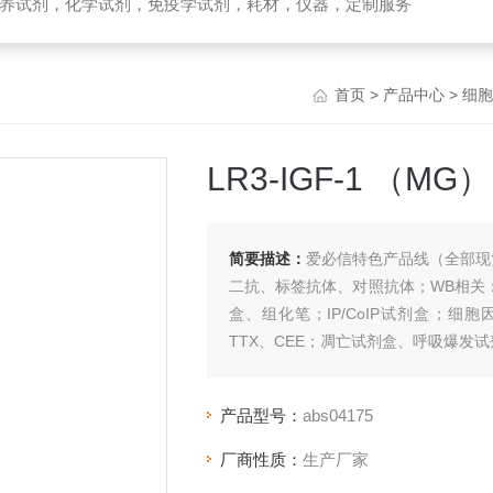
养试剂，化学试剂，免疫学试剂，耗材，仪器，定制服务
首页
>
产品中心
>
细胞
LR3-IGF-1 （MG
简要描述：
爱必信特色产品线（全部现
二抗、标签抗体、对照抗体；WB相关：E
盒、组化笔；IP/CoIP试剂盒；细
TTX、CEE；凋亡试剂盒、呼吸爆发试
产品型号：
abs04175
厂商性质：
生产厂家