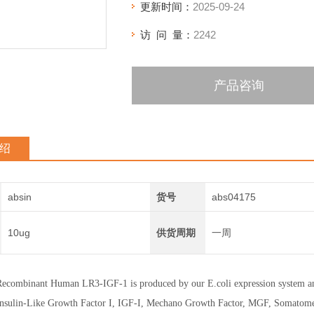
更新时间：
2025-09-24
访 问 量：
2242
产品咨询
绍
absin
货号
abs04175
10ug
供货周期
一周
Recombinant Human LR3-IGF-1 is produced by our E.coli expression system and
Insulin-Like Growth Factor I, IGF-I, Mechano Growth Factor, MGF, Somatom