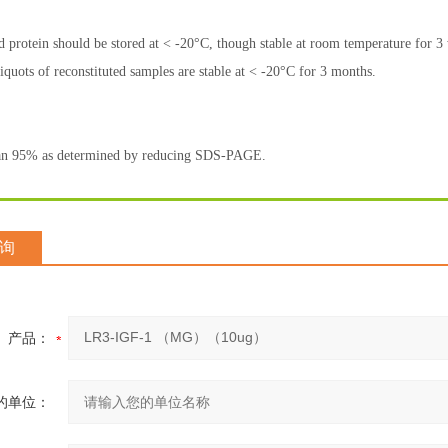
d protein should be stored at < -20°C, though stable at room temperature for 3 
iquots of reconstituted samples are stable at < -20°C for 3 months.
han 95% as determined by reducing SDS-PAGE.
询
产品：
的单位：