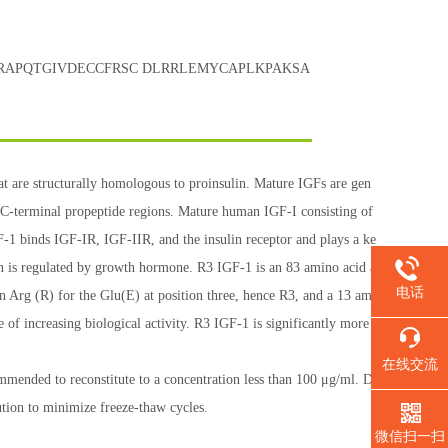
RAPQTGIVDECCFRSC DLRRLEMYCAPLKPAKSA
hat are structurally homologous to proinsulin. Mature IGFs are gen
nd C-terminal propeptide regions. Mature human IGF-I consisting of
F-1 binds IGF-IR, IGF-IIR, and the insulin receptor and plays a ke
ion is regulated by growth hormone. R3 IGF-1 is an 83 amino acid a
电话
 Arg (R) for the Glu(E) at position three, hence R3, and a 13 ami
of increasing biological activity. R3 IGF-1 is significantly more
在线交流
ommended to reconstitute to a concentration less than 100 μg/ml. D
ution to minimize freeze-thaw cycles.
微信扫一扫