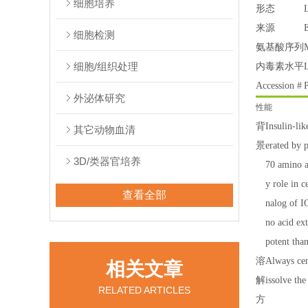
细胞培养
形态
来源
E
细胞检测
氨基酸序列
细胞/组织处理
内毒素水平
L
Accession #
外泌体研究
性能
背
Insulin-li
其它动物血清
景
erated by 
3D/类器官培养
70 amino a
y role in 
查看全部
nalog of I
no acid ex
potent tha
溶
Always cen
相关文章
解
issolve th
RELATED ARTICLES
方