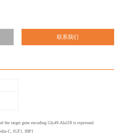
联系我们
 the target gene encoding Gly49-Ala118 is expressed.
edin-C, IGF1, IBP1