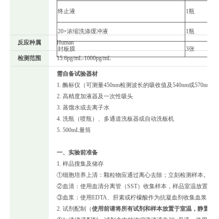
终止液
1瓶
20×浓缩洗涤缓冲液
1瓶
反应种属
Human
封板膜
3张
检测范围
15.6pg/mL-1000pg/mL
需自备试验器材
1. 酶标仪（可测量450nm检测波长的吸收值及540nm或570n
2. 高精度加液器及一次性吸头
3. 蒸馏水或去离子水
4. 洗瓶（喷瓶）、多通道洗板器或自动洗板机
5. 500mL量筒
一、实验前准备
1. 样品搜集及储存
①细胞培养上清：颗粒物应通过离心去除；立刻检测样本。样本
②血清：使用血清分离管（SST）收集样本，样品室温放置30
③血浆：使用EDTA、肝素或柠檬酸作为抗凝血剂收集血浆，在
2. 试剂配制（
使用前请将所有试剂和样本放置于室温，静置
15