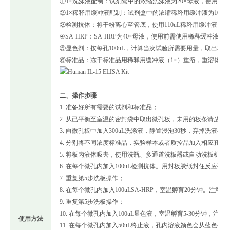
①1×洗涤液配制：试剂盒中的浓缩洗涤液为20×母液，使用前
②1×稀释用缓冲液配制：试剂盒中的浓缩稀释用缓冲液为10×
③检测抗体：将干粉离心至管底，使用110uL稀释用缓冲液（1×
④SA-HRP：SA-HRP为40×母液，使用前需使用稀释缓冲液（
⑤显色剂：按每孔100uL，计算当次试验所需要用量，取出
⑥标准品：冻干标准品用稀释用缓冲液（1×）重溶，重溶体积100
二、操作步骤
1. 准备好所有需要的试剂和标准品；
2. 从已平衡至室温的密封袋中取出微孔板，未用的板条请放回
3. 向微孔板中加入300uL洗涤液，静置浸泡30秒，弃掉洗
4. 分别将不同浓度标准品，实验样本或者质控品加入相应孔中，
5. 将板内液体吸去，使用洗瓶、多通道洗板器或自动洗板机洗
6. 在每个微孔内加入100uL检测抗体。用封板胶纸封住反应孔
7. 重复第5步洗板操作；
8. 在每个微孔内加入100uLSA-HRP，室温孵育20分钟。注意
9. 重复第5步洗板操作；
10. 在每个微孔内加入100uL显色液，室温孵育5-30分钟，注意
使用方法
11. 在每个微孔内加入50uL终止液，孔内溶液颜色会从蓝