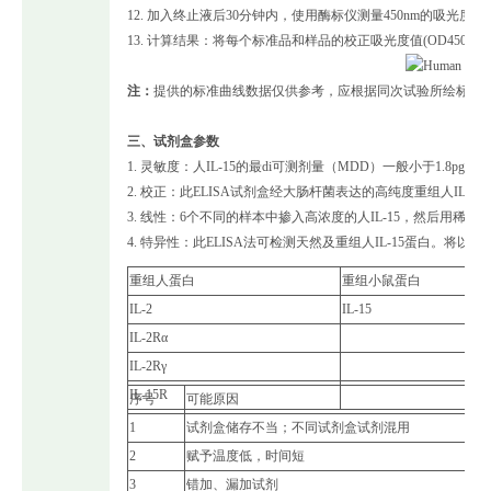
12. 加入终止液后30分钟内，使用酶标仪测量450nm的吸光
13. 计算结果：将每个标准品和样品的校正吸光度值(OD45
注：
提供的标准曲线数据仅供参考，应根据同次试验所绘标准
三、试剂盒参数
1. 灵敏度：人IL-15的最di可测剂量（MDD）一般小于1.
2. 校正：此ELISA试剂盒经大肠杆菌表达的高纯度重组人IL-1
3. 线性：6个不同的样本中掺入高浓度的人IL-15，然后用稀
4. 特异性：此ELISA法可检测天然及重组人IL-15蛋白。将以
重组人蛋白
重组小鼠蛋白
IL-2
IL-15
IL-2Rα
IL-2Rγ
IL-15R
序号
可能原因
1
试剂盒储存不当；不同试剂盒试剂混用
2
赋予温度低，时间短
3
错加、漏加试剂