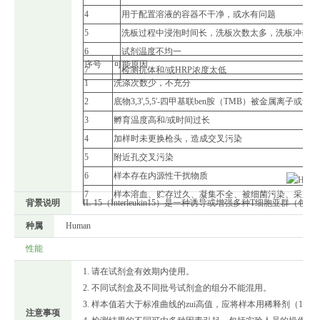
4
用于配置溶液的容器不干净，或水有问题
5
洗板过程中浸泡时间长，洗板次数太多，洗板冲击力
6
试剂温度不均一
序号
可能原因
7
检测抗体和/或HRP浓度太低
1
洗涤次数少，不充分
2
底物3,3',5,5'-四甲基联ben胺（TMB）被金属离子或
3
孵育温度高和/或时间过长
4
加样时未更换枪头，造成交叉污染
5
附近孔交叉污染
6
样本存在内源性干扰物质
7
样本溶血、贮存过久、凝集不全、被细菌污染、采血gu
背景说明
IL-15（Interleukin15）是一种诱导或增强多种T细胞亚
种属
Human
性能
1. 请在试剂盒有效期内使用。
2. 不同试剂盒及不同批号试剂盒的组分不能混用。
3. 样本值若大于标准曲线的zui高值，应将样本用稀释剂（
注意事项