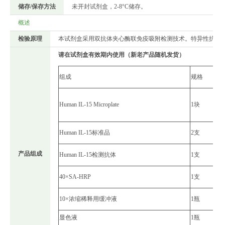
储存/保存方法
未开封试剂盒，2-8°C储存。
概述
检验原理
本试剂盒采用双抗体夹心酶联免疫吸附检测技术。特异性抗人IL-
请在试剂盒有效期内使用（新老产品随机发货）
组成
规格
Human IL-15 Microplate
1块
Human IL-15标准品
2支
产品组成
Human IL-15检测抗体
1支
40×SA-HRP
1支
10×浓缩稀释用缓冲液
1瓶
显色液
1瓶