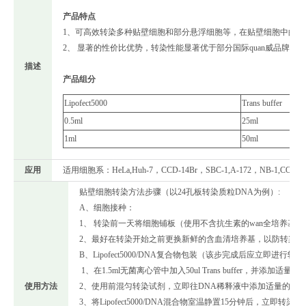
产品特点
1、可高效转染多种贴壁细胞和部分悬浮细胞等，在贴壁细胞中的转
2、 显著的性价比优势，转染性能显著优于部分国际quan威品牌而价
描述
产品组分
Lipofect5000
Trans buffer
0.5ml
25ml
1ml
50ml
应用
适用细胞系：HeLa,Huh-7，CCD-14Br，SBC-1,A-172，NB-1
贴壁细胞转染方法步骤（以24孔板转染质粒DNA为例）:
A、细胞接种：
1、 转染前一天将细胞铺板（使用不含抗生素的wan全培养基），每孔1
2、最好在转染开始之前更换新鲜的含血清培养基，以防转染
B、Lipofect5000/DNA复合物包装（该步完成后应立即进行转
1、在1.5ml无菌离心管中加入50ul Trans buffer，并
使用方法
2、使用前混匀转染试剂，立即往DNA稀释液中添加适量的转
3、将Lipofect5000/DNA混合物室温静置15分钟后，立即转染。