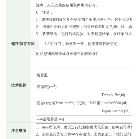
注意：离心管最好使用聚丙烯离心管。
C、转染：
1、将步骤B制备的复合物滴加至细胞培养孔中。轻轻晃动培养
2、 培养24小时后即可观察，但最佳观察时间为36小时。如果
3、 收获细胞，进行后续实验。对于稳定转染，在转染24-48
储存/保存方法
4-8°C 保存，有效期一年，使用前请轻轻混匀。
附贴壁细胞培养体系推荐初始转染条件
培养皿
技术指标
2
表面积(cm
)
Trans buffer(ul)
复合物包装Trans buffer、试剂、DNA量
Lipofect5000 (ul)
1ug/ul plasmid (ul)
wan全培养基(ml)
1、shou次使用，建议进行细胞密度优化实验，如可在培养板中分别
注意事项
2、应避免转染复合物中存在血清，因为血清会干扰转试剂与D