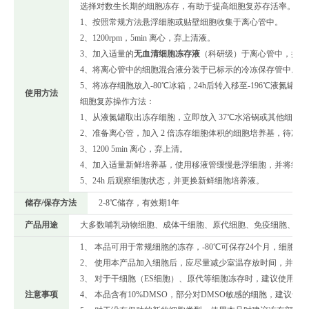
选择对数生长期的细胞冻存，有助于提高细胞复苏存活率。
1、按照常规方法悬浮细胞或贴壁细胞收集于离心管中。
2、1200rpm，5min 离心，弃上清液。
3、加入适量的
无血清细胞冻存液
（科研级）于离心管中，推荐细
4、将离心管中的细胞混合液分装于已标示的冷冻保存管中。
5、将冻存细胞放入-80℃冰箱，24h后转入移至-196℃液氮罐
使用方法
细胞复苏操作方法：
1、从液氮罐取出冻存细胞，立即放入 37℃水浴锅或其他细胞
2、准备离心管，加入 2 倍冻存细胞体积的细胞培养基，待冻
3、1200 5min 离心，弃上清。
4、加入适量新鲜培养基，使用移液管缓慢悬浮细胞，并将细胞
5、24h 后观察细胞状态，并更换新鲜细胞培养液。
储存/保存方法
2-8℃储存，有效期1年
产品用途
大多数哺乳动物细胞、成体干细胞、原代细胞、免疫细胞、造血
1、 本品可用于常规细胞的冻存，-80℃可保存24个月，细胞的存活
2、 使用本产品加入细胞后，应尽量减少室温存放时间，并尽快移
3、 对于干细胞（ES细胞）、原代等细胞冻存时，建议使用
注意事项
4、 本品含有10%DMSO，部分对DMSO敏感的细胞，建议