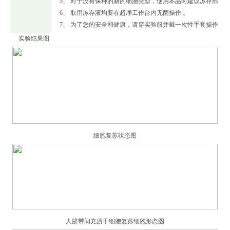
5、 对于没有保种的新的细胞类型，使用本品时建议冻存部分
6、 取用冻存液均要在超净工作台内无菌操作 。
7、 为了您的安全和健康，请穿实验服并戴一次性手套操作。
实验结果图
细胞复苏状态图
人脐带间充质干细胞复苏细胞形态图