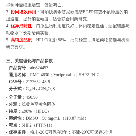
抑制肿瘤细胞增殖、促进凋亡。
3.
协同增效作用
：可加快奥希替尼敏感型EGFR突变小鼠肿瘤的消
退速度、提升消退幅度，适合联合用药研究。
4.
优异成药性
：口服生物利用度良好，体内稳定性佳，适配细胞与
动物水平长期给药实验。
5.
高纯度品质
：HPLC纯度≥98%，批间稳定，满足药物筛选与机制
研究要求。
三、关键理化与产品参数
-
产品货号
：abs824453
-
通用名称
：RMC-4630；Vociprotafib；SHP2-IN-7
-
CAS号
：2172652-48-9
-
分子式
：C
H
ClN
O
S
20
27
6
2
-
分子量
：450.98
-
外观
：浅黄色至黄色固体
-
纯度
：≥98%（HPLC）
-
溶解性
：DMSO：50 mg/mL（110.87 mM）
-
靶点
：SHP2（PTPN11）
-
保存条件
：粉末-20℃可保存3年；溶液-20℃可保存6个月