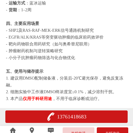
-
运输方式
：蓝冰运输
-
货期
：1–2周
四、主要应用场景
- SHP2及RAS-RAF-MEK-ERK信号通路机制研究
- EGFR/ALK/KRAS等突变驱动肿瘤的临床前药效评价
- 靶向药物联合用药研究（如与奥希替尼联用）
- 肿瘤耐药机制与逆转策略研究
- 小分子抗肿瘤药物筛选与化合物优化
五、使用与储存提示
1. 建议用DMSO配制储备液，分装后-20℃避光保存，避免反复冻
融。
2. 细胞实验中工作液DMSO终浓度宜≤0.1%，减少溶剂干扰。
3. 本产品
仅用于科研用途
，不用于临床诊断或治疗。
13761418683