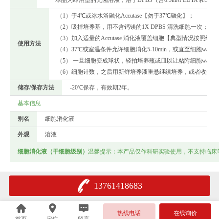
（1）于4℃或冰水浴融化Accutase【勿于37℃融化】；
（2）吸掉培养基，用不含钙镁的1X DPBS 清洗细胞一次；
（3）加入适量的Accutase 消化液覆盖细胞【典型情况按照细胞汇合
使用方法
（4）37℃或室温条件允许细胞消化5-10min，或直至细胞w
（5） 一旦细胞变成球状，轻拍培养瓶或皿以让粘附细胞wan全
（6）细胞计数，之后用新鲜培养液重悬继续培养，或者收集
储存/保存方法
-20℃保存，有效期2年。
基本信息
别名
细胞消化液
外观
溶液
细胞消化液（干细胞级别）
温馨提示：本产品仅作科研实验使用，不支持临床
13761418683
热线电话
在线询价