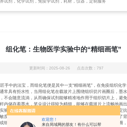
养试剂，化学试剂，免疫学试剂，耗材，仪器，定制服务
组化笔：生物医学实验中的“精细画笔”
更新时间：2025-08-26 点击次数：797
手中的法宝，而组化笔便是其中一支“精细画笔”，在免疫组织化学
通常具有拒水性，当用组化笔在载玻片上围绕组织切片画圈后，墨
，不会随意流淌，从而确保试剂能够精准地作用于组织切片上，避
内储存着墨水，笔尖设计得较为精细，能够在载玻片上流畅地画出
验需要向组织切片上滴加各种抗体、显色剂等试剂，以检测特定抗
敏度和准确性。同时，避免了试剂流到载玻片的其他部位，减少了
欢迎您！
细胞中的定位和表达情况的重要技术。通过组化笔构建的疏水圈，
来自局域网的朋友！有什么可以帮