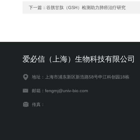
下一篇：
谷胱甘肽（GSH）检测助力肺癌治疗研究
爱必信（上海）生物科技有限公司
地址：上海市浦东新区新浩路58号申江科创园18栋
邮箱：fengmj@univ-bio.com
传真：