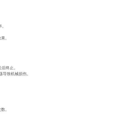
率。
。
效果。
松后终止。
振荡导致机械损伤。
次数。