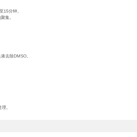
至15分钟。
胞聚集。
液去除DMSO。
。
处理。