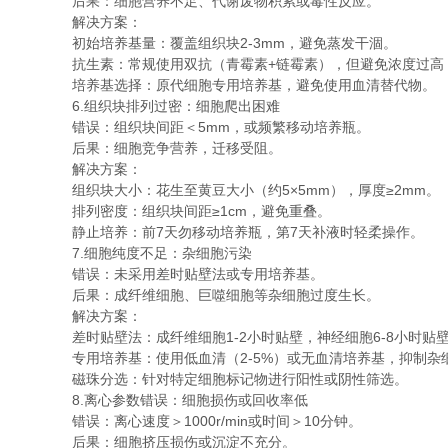
后果：细胞营养不足、代谢废物积累或毒性反应。
解决方案：
初始培养基量：覆盖组织块2-3mm，避免蒸发干涸。
抗生素：常规使用双抗（青霉素+链霉素），但避免浓度过高（
培养基选择：原代细胞专用培养基，避免使用血清替代物。
6.组织块排列过密：细胞爬出困难
错误：组织块间距＜5mm，或频繁移动培养瓶。
后果：细胞竞争营养，迁移受阻。
解决方案：
组织块大小：花生至黄豆大小（约5×5mm），厚度≥2mm。
排列密度：组织块间距≥1cm，避免重叠。
静止培养：前7天勿移动培养瓶，第7天补液时轻柔操作。
7.细胞纯度不足：杂细胞污染
错误：未采用差时贴壁法或专用培养基。
后果：成纤维细胞、巨噬细胞等杂细胞过度生长。
解决方案：
差时贴壁法：成纤维细胞1-2小时贴壁，神经细胞6-8小时贴
专用培养基：使用低血清（2-5%）或无血清培养基，抑制杂
磁珠分选：针对特定细胞标记物进行阳性或阴性筛选。
8.离心参数错误：细胞损伤或回收率低
错误：离心速度＞1000r/min或时间＞10分钟。
后果：细胞挤压损伤或沉淀不充分。