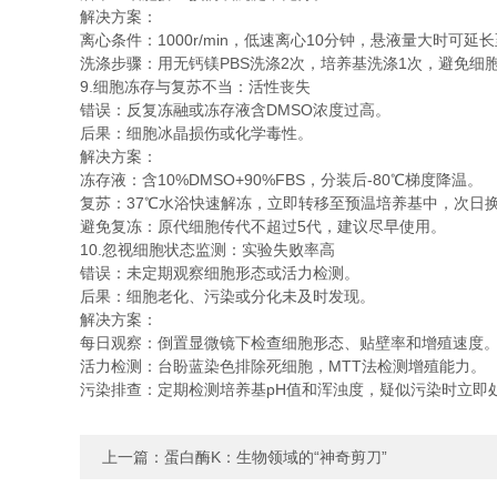
解决方案：
离心条件：1000r/min，低速离心10分钟，悬液量大时可延长
洗涤步骤：用无钙镁PBS洗涤2次，培养基洗涤1次，避免细
9.细胞冻存与复苏不当：活性丧失
错误：反复冻融或冻存液含DMSO浓度过高。
后果：细胞冰晶损伤或化学毒性。
解决方案：
冻存液：含10%DMSO+90%FBS，分装后-80℃梯度降温。
复苏：37℃水浴快速解冻，立即转移至预温培养基中，次日换
避免复冻：原代细胞传代不超过5代，建议尽早使用。
10.忽视细胞状态监测：实验失败率高
错误：未定期观察细胞形态或活力检测。
后果：细胞老化、污染或分化未及时发现。
解决方案：
每日观察：倒置显微镜下检查细胞形态、贴壁率和增殖速度
活力检测：台盼蓝染色排除死细胞，MTT法检测增殖能力。
污染排查：定期检测培养基pH值和浑浊度，疑似污染时立即
上一篇：
蛋白酶K：生物领域的“神奇剪刀”