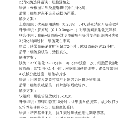
2.消化酶选择错误：细胞活性差
错误：未根据组织类型选择特异性消化酶。
后果：细胞解离不充分或损伤严重。
解决方案：
上皮细胞：优先使用胰酶（0.25%），4℃过夜消化可提高效
纤维组织：胶原酶（0.1-0.3mg/mL）对细胞间质消化更温和
联合使用：胰酶+胶原酶+透明质酸酶可提升复杂组织的分离
3.消化时间过长：细胞死亡率高
错误：胰蛋白酶消化时间超过2小时，或胶原酶超过12小时。
后果：细胞膜破裂，活性丧失。
解决方案：
胰酶：37℃消化15-30分钟，每5分钟观察一次，细胞团块膨
胶原酶：37℃消化1-4小时，根据组织硬度调整，避免频繁
4.机械分散过度：细胞碎片多
错误：用吸管反复吹打或注射器强力压挤纤维组织。
后果：细胞机械损伤，碎片影响后续培养。
解决方案：
软组织：用吸管轻柔吹打5-10次。
纤维组织：剪碎后静置10分钟，让细胞自然脱落，减少吹打
5.培养基使用不当：细胞生长受限
错误：培养基量不足、抗生素过量或使用过期培养基。