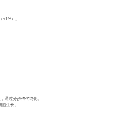
≤1%）。
壁，通过分步传代纯化。
细胞生长。