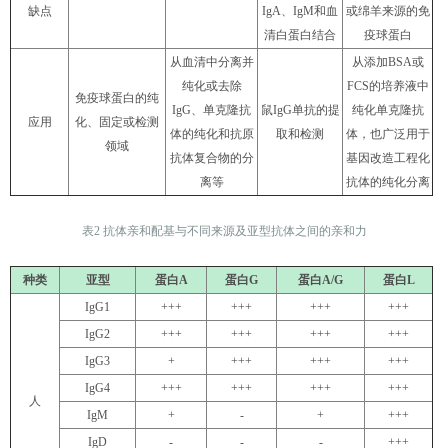
缺点
IgA、IgM和⾎
或绵⽺来源的免
清⽩蛋⽩结合
疫球蛋⽩
从⾎清中分离并
从添加
BSA或
纯化或去除
FCS的培养液中
免疫球蛋⽩的纯
IgG、单克隆抗
⿏IgG单抗
的提
纯化单克隆抗
应用
化、固定或检测
体的纯化和
抗原
取和检测
体，也⼴泛⽤于
领域
抗体复合物的分
基因改造⼯程化
离等
抗体的纯化分离
表2 抗体亲和配基与不同来源及亚型抗体之间的亲和⼒
种类
亚型
蛋白A
蛋白G
蛋白A/G
蛋白L
IgG1
+++
+++
+++
+++
IgG2
+++
+++
+++
+++
IgG3
+
+++
+++
+++
IgG4
+++
+++
+++
+++
人
IgM
+
-
+
+++
IgD
-
-
-
+++