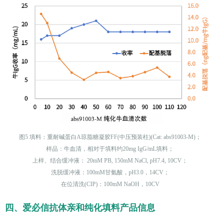
图5 填料：重耐碱蛋白A琼脂糖凝胶FF(中压预装柱)(Cat: abs91003-M)；
样品：牛血清，相对于填料约20mg IgG/mL填料；
上样、结合缓冲液： 20mM PB, 150mM NaCl, pH7.4, 10CV；
洗脱缓冲液：100mM甘氨酸，pH3.0，14CV；
在位清洗(CIP)：100mM NaOH，10CV
四、爱必信抗体亲和纯化填料产品信息