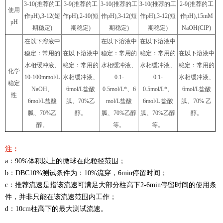
3-10(推荐的工
3-9(推荐的工
3-10(推荐的工
3-10(推荐的工
2-9(推荐的工
使用
作pH),3-12(短
作pH),2-10(短
作pH),3-12(短
作pH),3-12(短
作pH),15mM
pH
期稳定)
期稳定)
期稳定)
期稳定)
NaOH(CIP)
在以下溶液中
在以下溶液中
在以下溶液中
稳定：常用的
在以下溶液中
稳定：常用的
稳定：常用的
在以下溶液中
水相缓冲液、
稳定：常用的
水相缓冲液、
水相缓冲液、
稳定：常用的
化学
10-100mmol/L
水相缓冲液、
0.1-
0.1-
水相缓冲液、
稳定
NaOH、
6mol/L盐酸
0.5mol/L*、6
0.5mol/L*、
6mol/L盐酸
性
6mol/L盐酸
胍、70%乙
mol/L盐酸
6mol/L 盐酸
胍、70% 乙
胍、70%乙
醇。
胍、70%乙醇
胍、70%乙醇
醇。
醇。
等。
等。
注：
a：90%体积以上的微球在此粒径范围；
b：DBC10%测试条件为：10%流穿，6min停留时间；
c：推荐流速是指该流速可满足大部分柱高下2-6min停留时间的使用条
件，并非只能在该流速范围内工作；
d：10cm柱高下的最大测试流速。