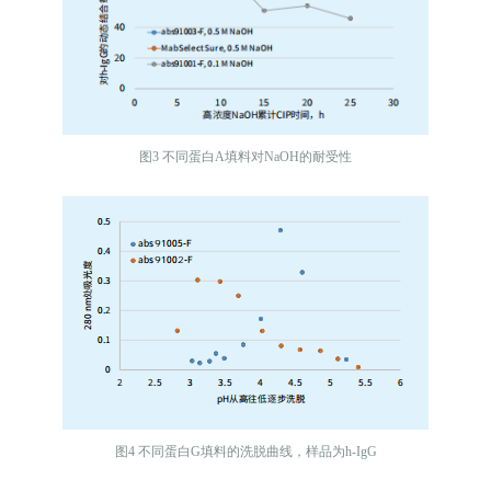
图3 不同蛋⽩A填料对NaOH的耐受性
图4 不同蛋⽩G填料的洗脱曲线，样品为h-IgG