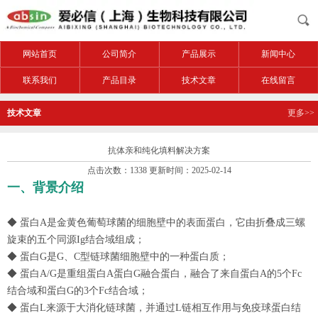
网站首页
公司简介
产品展示
新闻中心
联系我们
产品目录
技术文章
在线留言
技术文章
更多>>
抗体亲和纯化填料解决方案
点击次数：1338 更新时间：2025-02-14
一、背景介绍
◆ 蛋白A是⾦⻩⾊葡萄球菌的细胞壁中的表⾯蛋⽩，它由折叠成三螺
旋束的五个同源Ig结合域组成；
◆ 蛋白G是G、C型链球菌细胞壁中的⼀种蛋⽩质；
◆ 蛋白A/G是重组蛋⽩A蛋⽩G融合蛋⽩，融合了来⾃蛋⽩A的5个Fc
结合域和蛋⽩G的3个Fc结合域；
◆ 蛋白L来源于⼤消化链球菌，并通过L链相互作⽤与免疫球蛋⽩结