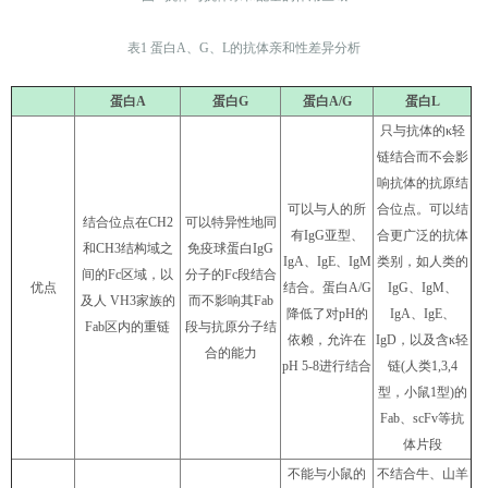
表1 蛋白A、G、L的抗体亲和性差异分析
蛋白A
蛋白G
蛋白A/G
蛋白L
只与抗体的κ轻
链结合⽽不
会影
响抗体的抗原结
可以与⼈的所
合位点。可以结
结合位点在CH2
可以特异性地同
有IgG亚型、
合更⼴泛的抗体
和CH3结构域之
免疫球蛋⽩IgG
IgA、IgE、IgM
类别，如⼈类的
间的Fc区域，以
分⼦的Fc段结合
优点
结合。蛋⽩A/G
IgG、IgM、
及⼈ VH3家族的
⽽不影响其Fab
降低了对pH的
IgA、IgE、
Fab区内的重链
段与抗原分⼦结
依赖，允许在
IgD，以及含κ轻
合的能⼒
pH 5-8进⾏结合
链(⼈类1,3,4
型，⼩⿏1型)的
Fab、scFv等抗
体⽚段
不能与⼩⿏的
不结合⽜、⼭⽺