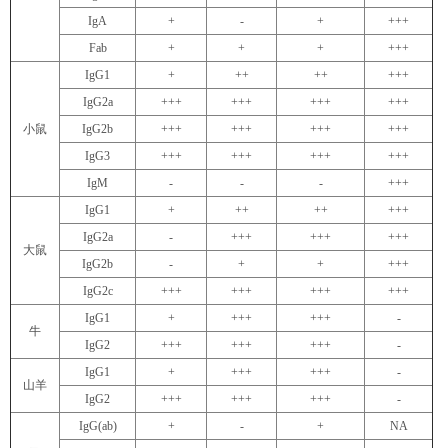
IgA
+
-
+
+++
Fab
+
+
+
+++
IgG1
+
++
++
+++
IgG2a
+++
+++
+++
+++
小鼠
IgG2b
+++
+++
+++
+++
IgG3
+++
+++
+++
+++
IgM
-
-
-
+++
IgG1
+
++
++
+++
IgG2a
-
+++
+++
+++
大鼠
IgG2b
-
+
+
+++
IgG2c
+++
+++
+++
+++
IgG1
+
+++
+++
-
牛
IgG2
+++
+++
+++
-
IgG1
+
+++
+++
-
山羊
IgG2
+++
+++
+++
-
IgG(ab)
+
-
+
NA