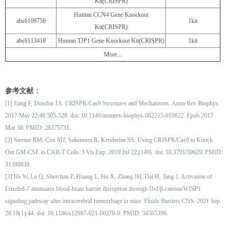
Kit(CRISPR)
Human CCN4 Gene Knockout
abs6109756
1kit
Kit(CRISPR)
abs6113418
Human TJP1 Gene Knockout Kit(CRISPR)
1kit
More...
参考文献：
[1] Jiang F, Doudna JA. CRISPR-Cas9 Structures and Mechanisms. Annu Rev Biophys.
2017 May 22;46:505-529. doi: 10.1146/annurev-biophys-062215-010822. Epub 2017
Mar 30. PMID: 28375731.
[2] Sterner RM, Cox MJ, Sakemura R, Kenderian SS. Using CRISPR/Cas9 to Knock
Out GM-CSF in CAR-T Cells. J Vis Exp. 2019 Jul 22;(149). doi: 10.3791/59629. PMID:
31380838.
[3] He W, Lu Q, Sherchan P, Huang L, Hu X, Zhang JH, Dai H, Tang J. Activation of
Frizzled-7 attenuates blood-brain barrier disruption through Dvl/β-catenin/WISP1
signaling pathway after intracerebral hemorrhage in mice. Fluids Barriers CNS. 2021 Sep
26;18(1):44. doi: 10.1186/s12987-021-00278-9. PMID: 34565396.