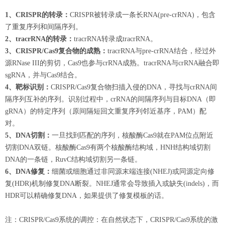
1、CRISPR的转录：
CRISPR被转录成一条长RNA(pre-crRNA)，包含
了重复序列和间隔序列。
2、tracrRNA的转录：
tracrRNA转录成tracrRNA。
3、CRISPR/Cas9复合物的成熟：
tracrRNA与pre-crRNA结合，经过外
源RNase III的剪切，Cas9也参与crRNA成熟。tracrRNA与crRNA融合即
sgRNA，并与Cas9结合。
4、靶标识别：
CRISPR/Cas9复合物扫描入侵的DNA，寻找与crRNA间
隔序列互补的序列。识别过程中，crRNA的间隔序列与目标DNA（即
gRNA）的特定序列（原间隔短回文重复序列邻近基序，PAM）配
对。
5、DNA切割：
一旦找到匹配的序列，核酸酶Cas9就在PAM位点附近
切割DNA双链。核酸酶Cas9有两个核酸酶结构域，HNH结构域切割
DNA的一条链，RuvC结构域切割另一条链。
6、DNA修复：
细菌或细胞通过非同源末端连接(NHEJ)或同源定向修
复(HDR)机制修复DNA断裂。NHEJ通常会导致插入或缺失(indels)，而
HDR可以精确修复DNA，如果提供了修复模板的话。
注：CRISPR/Cas9系统的调控：在自然状态下，CRISPR/Cas9系统的激